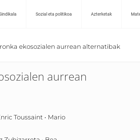
Sindikala
Sozial eta politikoa
Azterketak
Mate
Erronka ekosozialen aurrean alternatibak
kosozialen aurrean
nric Toussaint • Mario
 Zubizarreta • Bea