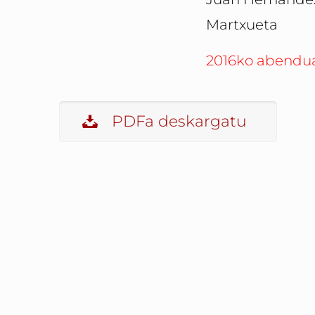
Martxueta
2016ko abendu
PDFa deskargatu