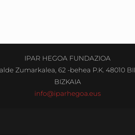
IPAR HEGOA FUNDAZIOA
alde Zumarkalea, 62 -behea P.K. 48010 B
BIZKAIA
info@iparhegoa.eus