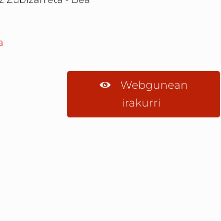
a
Webgunean
irakurri