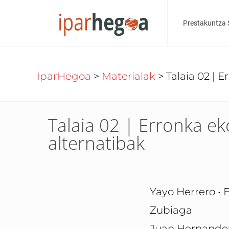
Prestakuntza 
IparHegoa
>
Materialak
>
Talaia 02 | 
Talaia 02 | Erronka e
alternatibak
Yayo Herrero • E
Zubiaga
Juan Hernandez