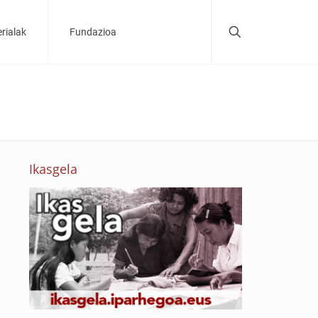
rialak
Fundazioa
Ikasgela