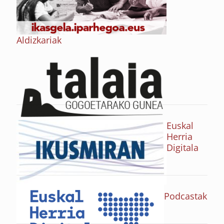
Aldizkariak
Euskal
Herria
Digitala
Podcastak