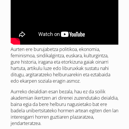
Aurten ere burujabetza politikoa, ekonomia,
feminismoa, sindikalgintza, euskara, kulturgintza,
gure historia, iragana eta etorkizuna gaiak oinarri
hartuta, artikulu luze edo liburuxkak sustatu nahi
ditugu, argitaratzeko helburuarekin eta eztabaida
edo ekarpen soziala eragin asmoz.
Aurreko deialdian esan bezala, hau ez da soilik
akademian ikertzen ari direnei zuzendutako deialdia,
baina egia da bere helburu nagusietako bat ere
badela unibertsitateko hormen artean egiten den lan
interesgarri horren guztiaren plazaratzea,
jendarteratzea.