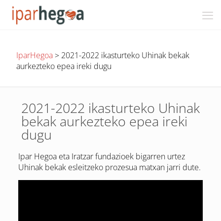
IparHegoa
>
2021-2022 ikasturteko Uhinak bekak
aurkezteko epea ireki dugu
2021-2022 ikasturteko Uhinak
bekak aurkezteko epea ireki
dugu
Ipar Hegoa eta Iratzar fundazioek bigarren urtez
Uhinak bekak esleitzeko prozesua matxan jarri dute.