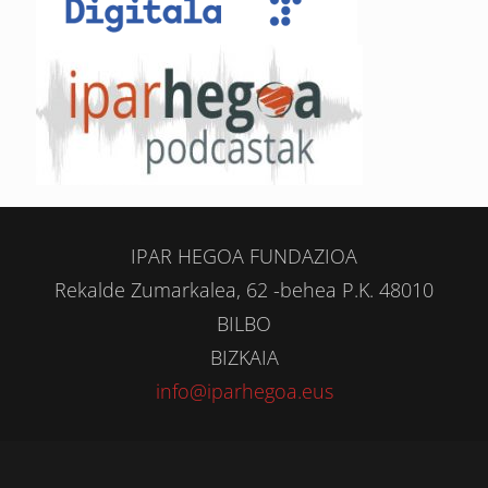
IPAR HEGOA FUNDAZIOA
Rekalde Zumarkalea, 62 -behea P.K. 48010
BILBO
BIZKAIA
info@iparhegoa.eus