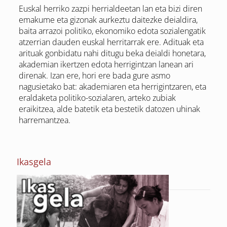
Euskal herriko zazpi herrialdeetan lan eta bizi diren
emakume eta gizonak aurkeztu daitezke deialdira,
baita arrazoi politiko, ekonomiko edota sozialengatik
atzerrian dauden euskal herritarrak ere. Adituak eta
arituak gonbidatu nahi ditugu beka deialdi honetara,
akademian ikertzen edota herrigintzan lanean ari
direnak. Izan ere, hori ere bada gure asmo
nagusietako bat: akademiaren eta herrigintzaren, eta
eraldaketa politiko-sozialaren, arteko zubiak
eraikitzea, alde batetik eta bestetik datozen uhinak
harremantzea.
Ikasgela