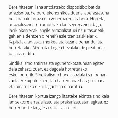
Bere hitzetan, lana antolatzeko dispositibo bat da
arrazismoa, helburu ekonomikoa duena, aberastasuna
nola banatu arraza eta generoaren arabera. Horrela,
arrazializazioaren araberako lan-segregazioa dago,
lanik okerrenak langile arrazializatuei (“zuritasunetik
gehien aldentzen direnei”) esleitzen zaizkielarik.
Kapitalak lan-esku merkea eta otzana behar du, eta
horretarako, Atzerritar Legea bezalako dispositiboak
baliatzen ditu.
Sindikalismo antirrazista egunerokotasunean egiten
dela zehaztu zuen, ez dagoela horretarako
eskulibururik. Sindikalismo honek soziala izan behar
zuela ere aipatu zuen, lan harremanaz harago doana
eta oinarrizko elkar laguntzan oinarritua.
Bere hitzetan, kontua izango litzateke ekintza sindikala
lan sektore arrazializatu eta prekarizatuetan egitea, ez
horrenbeste langile arrazializatuekin.