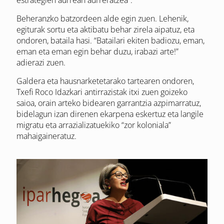
Beheranzko batzordeen alde egin zuen. Lehenik,
egiturak sortu eta aktibatu behar zirela aipatuz, eta
ondoren, bataila hasi. “Batailari ekiten badiozu, eman,
eman eta eman egin behar duzu, irabazi arte!”
adierazi zuen.
Galdera eta hausnarketetarako tartearen ondoren,
Txefi Roco Idazkari antirrazistak itxi zuen goizeko
saioa, orain arteko bidearen garrantzia azpimarratuz,
bidelagun izan direnen ekarpena eskertuz eta langile
migratu eta arrazializatuekiko “zor koloniala”
mahaigaineratuz.