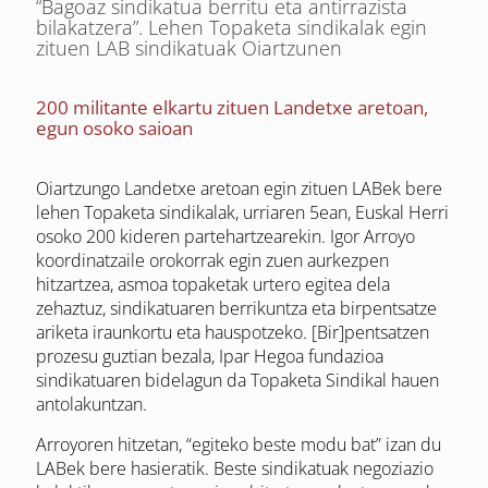
“Bagoaz sindikatua berritu eta antirrazista
bilakatzera”. Lehen Topaketa sindikalak egin
zituen LAB sindikatuak Oiartzunen
200 militante elkartu zituen Landetxe aretoan,
egun osoko saioan
Oiartzungo Landetxe aretoan egin zituen LABek bere
lehen Topaketa sindikalak, urriaren 5ean, Euskal Herri
osoko 200 kideren partehartzearekin. Igor Arroyo
koordinatzaile orokorrak egin zuen aurkezpen
hitzartzea, asmoa topaketak urtero egitea dela
zehaztuz, sindikatuaren berrikuntza eta birpentsatze
ariketa iraunkortu eta hauspotzeko. [Bir]pentsatzen
prozesu guztian bezala, Ipar Hegoa fundazioa
sindikatuaren bidelagun da Topaketa Sindikal hauen
antolakuntzan.
Arroyoren hitzetan, “egiteko beste modu bat” izan du
LABek bere hasieratik. Beste sindikatuak negoziazio