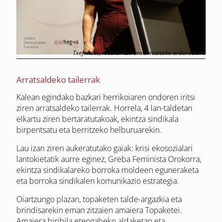
Txefi Roco, idazkaritza antiarrazitako arduraduna
Arratsaldeko tailerrak
Kalean egindako bazkari herrikoiaren ondoren iritsi
ziren arratsaldeko tailerrak. Horrela, 4 lan-taldetan
elkartu ziren bertaratutakoak, ekintza sindikala
birpentsatu eta berritzeko helburuarekin.
Lau izan ziren aukeratutako gaiak: krisi ekosozialari
lantokietatik aurre eginez, Greba Feminista Orokorra,
ekintza sindikalareko borroka moldeen eguneraketa
eta borroka sindikalen komunikazio estrategia.
Oiartzungo plazan, topaketen talde-argazkia eta
brindisarekin eman zitzaien amaiera Topaketei.
Amaiera biribila etengabeko aldaketan eta