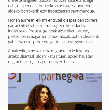
dizkiete langileei: askotan ez dute salaketarik egin
nahi, etsipenean erortzeko arriskua, eskubideen
aldeko borrokarik ezin irabaztearen sentimendua…
Honen aurrean, elkarri entzuteko espazioen sorrera
garrantzitsutzat jo zuen, langileen konfidantza
indartzeko. Prozesu geldoak aldarrikatu zituen,
pertsonen ezaugarrien araberakoak, paternalismorik
gabe eta errespetuz eta gertutasunez egindakoak.
Amaitzeko, sindikatu eta migranteen kolektiboen
arteko aliantzak aldarrikatu zituen, azken hauetan
migranteak seguruago sentitzen baitira.