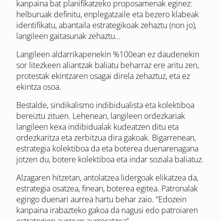
kanpaina bat planifikatzeko proposamenak eginez:
helburuak definitu, enplegatzaile eta bezero klabeak
identifikatu, abantaila estrategikoak zehaztu (non jo),
langileen gaitasunak zehaztu…
Langileen aldarrikapenekin %100ean ez daudenekin
sor litezkeen aliantzak baliatu beharraz ere aritu zen,
protestak ekintzaren osagai direla zehaztuz, eta ez
ekintza osoa.
Bestalde, sindikalismo indibidualista eta kolektiboa
bereiztu zituen. Lehenean, langileen ordezkariak
langileen kexa indibidualak kudeatzen ditu eta
ordezkaritza eta zerbitzua dira gakoak. Bigarrenean,
estrategia kolektiboa da eta boterea duenarenagana
jotzen du, botere kolektiboa eta indar soziala baliatuz.
Alzagaren hitzetan, antolatzea lidergoak elikatzea da,
estrategia osatzea, finean, boterea egitea. Patronalak
egingo duenari aurrea hartu behar zaio. “Edozein
kanpaina irabazteko gakoa da nagusi edo patroiaren
estrategien aurrean aurreratzea”.