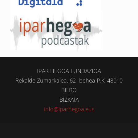
IPAR HEGOA FUNDAZIOA
Rekalde Zumarkalea, 62 -behea P.K. 48010
BILBO
BIZKAIA
info@iparhegoa.eus