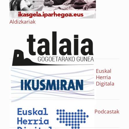
Aldizkariak
Euskal
Herria
Digitala
Podcastak