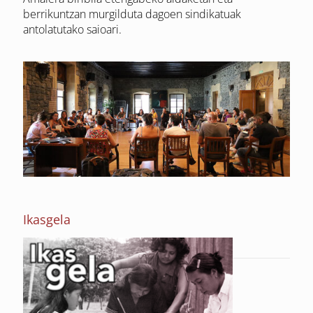
berrikuntzan murgilduta dagoen sindikatuak
antolatutako saioari.
Ikasgela