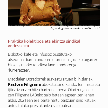
Pastora Filigrana: "Sindikalismo antirrazista egunerokotasunean egiten
da, ez dago horretarako eskulibururik"
Praktika kolektiboa eta ekintza sindikal
antirrazista
Bizkotxo, kafe eta infusioz bustitutako
atsedenaldiaren ondoren etorri zen goizeko bigarren
blokea, marko teorikoa landu ondorengo
“lurreratzea”.
Maddalen Doradorrek aurkeztu zituen bi hizlariak.
Pastora Filigrana
abokatu, sindikalista, feminista eta
ijitoa izan zen hitza hartzen lehena. Oiartzungoa ez
zen Filigrana LABeko saio batean egoten zen lehen
aldia, 2021ean ere parte hartu baitzuen sindikatuak
antolatutako prestakuntza saio batean.