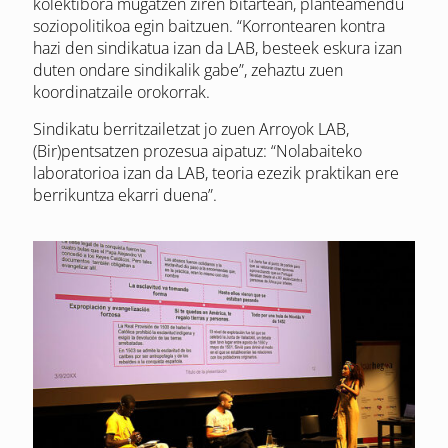
kolektibora mugatzen ziren bitartean, planteamendu
soziopolitikoa egin baitzuen. “Korrontearen kontra
hazi den sindikatua izan da LAB, besteek eskura izan
duten ondare sindikalik gabe”, zehaztu zuen
koordinatzaile orokorrak.
Sindikatu berritzailetzat jo zuen Arroyok LAB,
(Bir)pentsatzen prozesua aipatuz: “Nolabaiteko
laboratorioa izan da LAB, teoria ezezik praktikan ere
berrikuntza ekarri duena”.