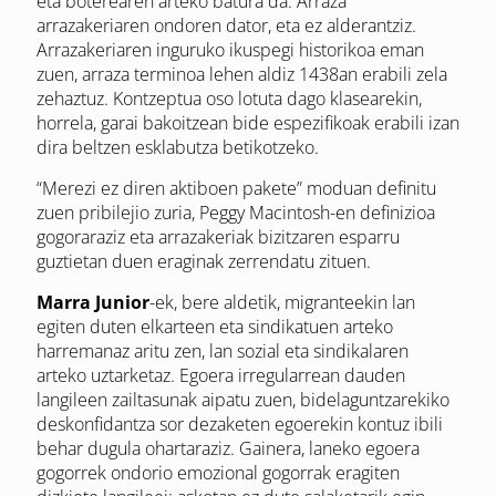
eta boterearen arteko batura da. Arraza
arrazakeriaren ondoren dator, eta ez alderantziz.
Arrazakeriaren inguruko ikuspegi historikoa eman
zuen, arraza terminoa lehen aldiz 1438an erabili zela
zehaztuz. Kontzeptua oso lotuta dago klasearekin,
horrela, garai bakoitzean bide espezifikoak erabili izan
dira beltzen esklabutza betikotzeko.
“Merezi ez diren aktiboen pakete” moduan definitu
zuen pribilejio zuria, Peggy Macintosh-en definizioa
gogoraraziz eta arrazakeriak bizitzaren esparru
guztietan duen eraginak zerrendatu zituen.
Marra Junior
-ek, bere aldetik, migranteekin lan
egiten duten elkarteen eta sindikatuen arteko
harremanaz aritu zen, lan sozial eta sindikalaren
arteko uztarketaz. Egoera irregularrean dauden
langileen zailtasunak aipatu zuen, bidelaguntzarekiko
deskonfidantza sor dezaketen egoerekin kontuz ibili
behar dugula ohartaraziz. Gainera, laneko egoera
gogorrek ondorio emozional gogorrak eragiten