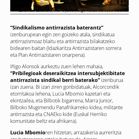
Ezkerretik eskuinera; Marra Junior, Iñigo Alonso eta Lucia Mbomio.
“Sindikalismo antirrazista baterantz”
izenburupean egin zen goizeko atala, sindikatua
antirrazismoaz blaitu eta antirrazista bilakatzeko
bidearen baitan (Idazkaritza Antirrazistaren sorrera
eta Plan Antirrazistaren onarpena).
Iñigo Alonsok aurkeztu zuen lehen mahaia,
“Pribilegioak deseraikitzea intersubjektibitate
antirrazista sindikal berri baterako”
izenburua
izan zuena. Bi izan ziren gonbidatuak, Alcorcondik
etorritakoa lehena, Lucia Mbomio kazetari eta
ekintzailea, eta Bilbotik bigarrena, Marra Junior,
Bilboko Mugimendu Panafrikarreko kidea, militante
antirrazista eta CNAEko kide (Euskal Herriko
komunitate beltz eta afrikarra).
Lucia Mbomio
ren hitzetan, arrazakeria aurreritzia