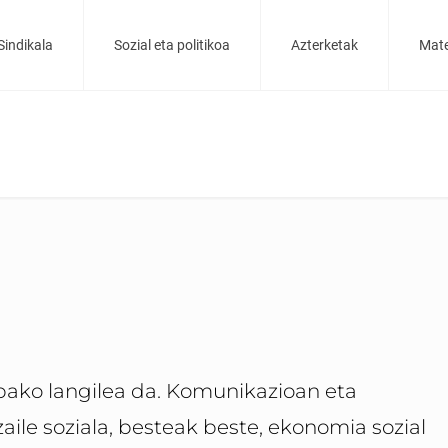
Sindikala
Sozial eta politikoa
Azterketak
Mate
ibako langilea da. Komunikazioan eta
zaile soziala, besteak beste, ekonomia sozial