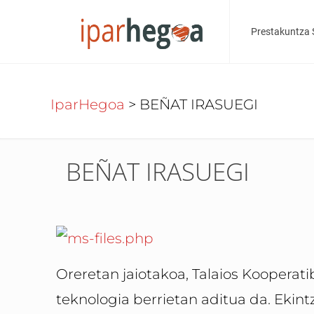
Prestakuntza 
IparHegoa
>
BEÑAT IRASUEGI
BEÑAT IRASUEGI
Oreretan jaiotakoa, Talaios Kooperat
teknologia berrietan aditua da. Ekint