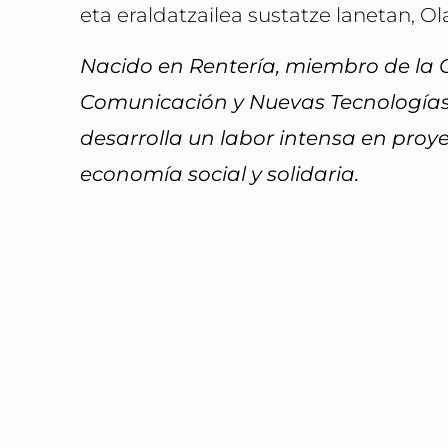
eta eraldatzailea sustatze lanetan, O
Nacido en Rentería, miembro de la C
Comunicación y Nuevas Tecnologías.
desarrolla un labor intensa en pro
economía social y solidaria.