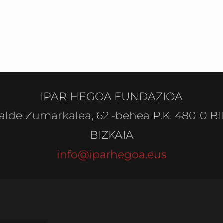
IPAR HEGOA FUNDAZIOA
alde Zumarkalea, 62 -behea P.K. 48010 B
BIZKAIA
info@iparhegoa.eus