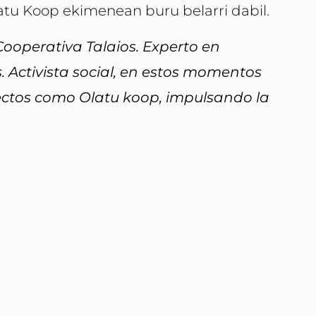
latu Koop ekimenean buru belarri dabil.
ooperativa Talaios. Experto en
 Activista social, en estos momentos
yectos como Olatu koop, impulsando la