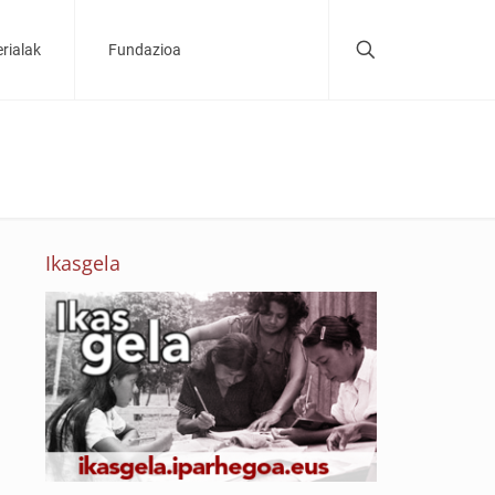
rialak
Fundazioa
Ikasgela