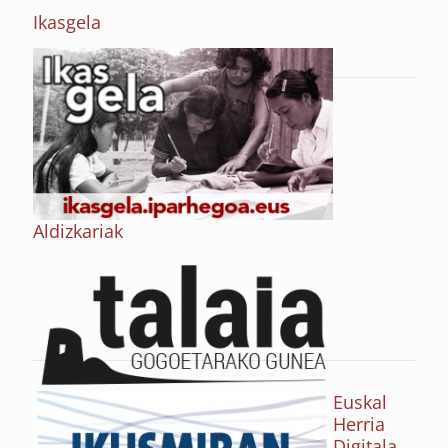
Ikasgela
Aldizkariak
Euskal
Herria
Digitala