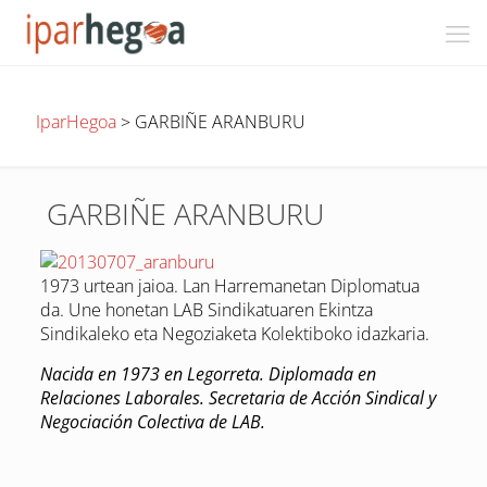
IparHegoa
>
GARBIÑE ARANBURU
GARBIÑE ARANBURU
1973 urtean jaioa. Lan Harremanetan Diplomatua
da. Une honetan LAB Sindikatuaren Ekintza
Sindikaleko eta Negoziaketa Kolektiboko idazkaria.
Nacida en 1973 en Legorreta. Diplomada en
Relaciones Laborales. Secretaria de Acción Sindical y
Negociación Colectiva de LAB.