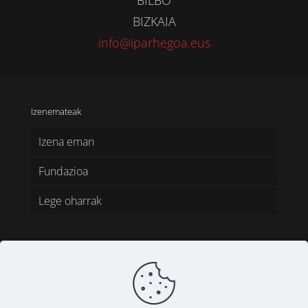
BILBO
BIZKAIA
info@iparhegoa.eus
Izenemateak
Izena eman
Fundazioa
Lege oharrak