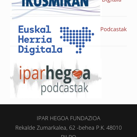
Podcastak
IPAR HEGOA FUNDAZIOA
Rekalde Zumarkalea, 62 -behea P.K. 48010