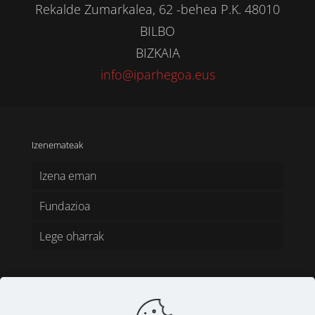
Rekalde Zumarkalea, 62 -behea P.K. 48010
BILBO
BIZKAIA
info@iparhegoa.eus
Izenemateak
Izena eman
Fundazioa
Lege oharrak