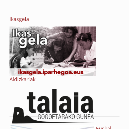
Ikasgela
Aldizkariak
Euskal