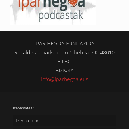
IPAR HEGOA FUNDAZIOA
Rekalde Zumarkalea, 62 -behea P.K. 48010
BILBO
BIZKAIA
info@iparhegoa.eus
Izenemateak
Izena eman