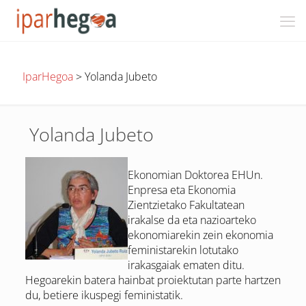
IparHegoa
>
Yolanda Jubeto
Yolanda Jubeto
Ekonomian Doktorea EHUn.
Enpresa eta Ekonomia
Zientzietako Fakultatean
irakalse da eta nazioarteko
ekonomiarekin zein ekonomia
feministarekin lotutako
irakasgaiak ematen ditu.
Hegoarekin batera hainbat proiektutan parte hartzen
du, betiere ikuspegi feministatik.