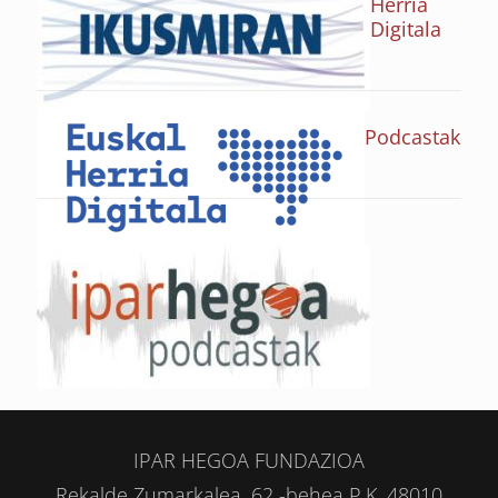
Herria
Digitala
Podcastak
IPAR HEGOA FUNDAZIOA
Rekalde Zumarkalea, 62 -behea P.K. 48010