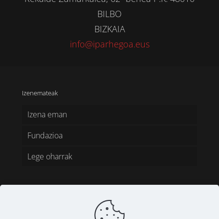
BILBO
BIZKAIA
info@iparhegoa.eus
Izenemateak
Izena eman
Fundazioa
Lege oharrak