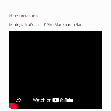
Herritartasuna
Mintegia Iruñean, 2013ko Martxoaren 9an