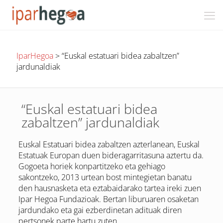
IparHegoa
>
“Euskal estatuari bidea zabaltzen”
jardunaldiak
“Euskal estatuari bidea
zabaltzen” jardunaldiak
Euskal Estatuari bidea zabaltzen azterlanean, Euskal
Estatuak Europan duen bideragarritasuna aztertu da.
Gogoeta horiek konpartitzeko eta gehiago
sakontzeko, 2013 urtean bost mintegietan banatu
den hausnasketa eta eztabaidarako tartea ireki zuen
Ipar Hegoa Fundazioak. Bertan liburuaren osaketan
jardundako eta gai ezberdinetan adituak diren
pertsonek parte hartu zuten.