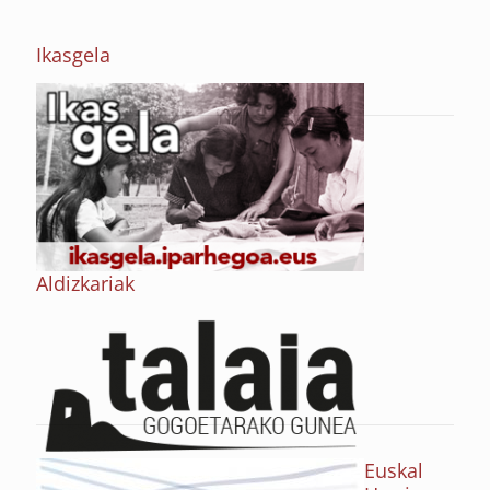
Ikasgela
Aldizkariak
Euskal