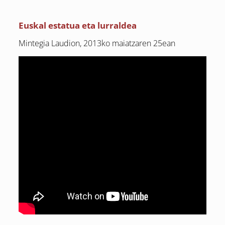
Euskal estatua eta lurraldea
Mintegia Laudion, 2013ko maiatzaren 25ean