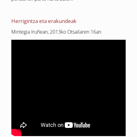
Herrigintza eta erakundeak
Mintegia Iruñean, 2013ko Otsailaren 16an