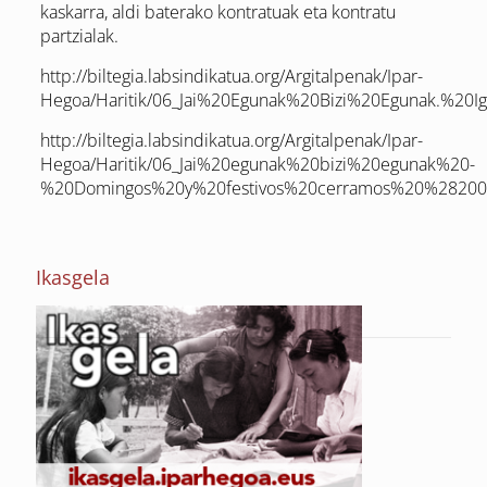
kaskarra, aldi baterako kontratuak eta kontratu
partzialak.
http://biltegia.labsindikatua.org/Argitalpenak/Ipar-
Hegoa/Haritik/06_Jai%20Egunak%20Bizi%20Egunak.%20
http://biltegia.labsindikatua.org/Argitalpenak/Ipar-
Hegoa/Haritik/06_Jai%20egunak%20bizi%20egunak%20-
%20Domingos%20y%20festivos%20cerramos%20%28200
Ikasgela