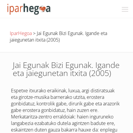
IparHegoa
>
Jai Egunak Bizi Egunak. Igande eta
jaiegunetan itxita (2005)
Jai Egunak Bizi Egunak. Igande
eta jaiegunetan itxita (2005)
Espetxe itxurako eraikinak, luxua, argi distiratsuak
eta girotze-musika barnerako utzita, erostera
gonbidatuz, kontrolik gabe, dirurik gabe eta arazorik
gabe erostera gonbidatuz, hain zuzen ere.
Merkataritza-zentro erraldoiak: haien inguruneko
langabezia ezabatuko dutela agintzen badute ere,
eskaintzen duten gauza bakarra hauxe da: enplegu