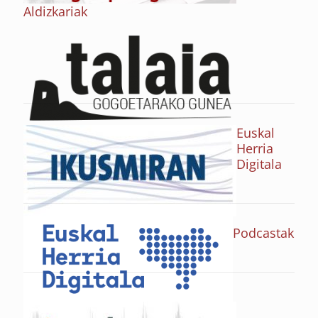
Aldizkariak
Euskal
Herria
Digitala
Podcastak