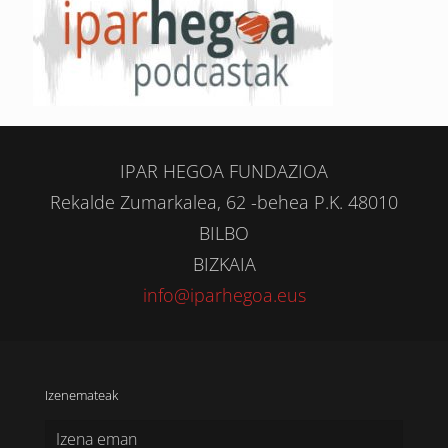
IPAR HEGOA FUNDAZIOA
Rekalde Zumarkalea, 62 -behea P.K. 48010
BILBO
BIZKAIA
info@iparhegoa.eus
Izenemateak
Izena eman