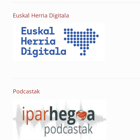
Euskal Herria Digitala
Podcastak