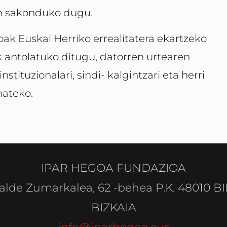
an sakonduko dugu.
ak Euskal Herriko errealitatera ekartzeko
k antolatuko ditugu, datorren urtearen
ituzionalari, sindi- kalgintzari eta herri
mateko.
IPAR HEGOA FUNDAZIOA
alde Zumarkalea, 62 -behea P.K. 48010 B
BIZKAIA