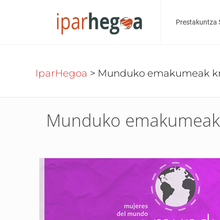
Prestakuntza 
IparHegoa
>
Munduko emakumeak kri
Munduko emakumeak k