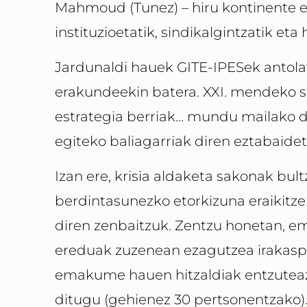
Mahmoud (Tunez) – hiru kontinente eta
instituzioetatik, sindikalgintzatik et
Jardunaldi hauek GITE-IPESek antola
erakundeekin batera. XXI. mendeko s
estrategia berriak… mundu mailako di
egiteko baliagarriak diren eztabaide
Izan ere, krisia aldaketa sakonak bult
berdintasunezko etorkizuna eraikitz
diren zenbaitzuk. Zentzu honetan,
ereduak zuzenean ezagutzea irakaspe
emakume hauen hitzaldiak entzuteaz 
ditugu (gehienez 30 pertsonentzako).