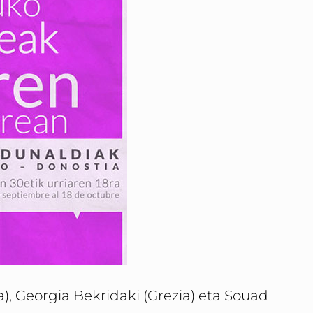
), Georgia Bekridaki (Grezia) eta Souad