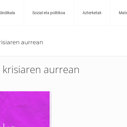
Sindikala
Sozial eta politikoa
Azterketak
Mate
siaren aurrean
risiaren aurrean