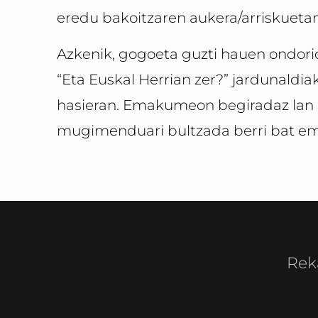
eredu bakoitzaren aukera/arriskuet
Azkenik, gogoeta guzti hauen ondorio
“Eta Euskal Herrian zer?” jardunaldia
hasieran. Emakumeon begiradaz lan inst
mugimenduari bultzada berri bat e
Rek