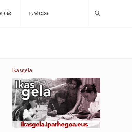
rialak
Fundazioa
Ikasgela