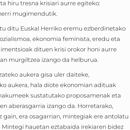
 hiru tresna krisiari aurre egiteko:
a herri mugimendutik.
tu ditu Euskal Herriko eremu ezberdinetako
ozialismoa, ekonomia feminista, eredu eta
mentsioak dituen krisi orokor honi aurre
tan murgiltzea izango da helburua.
zateko aukera gisa uler daiteke,
eko aukera, hala diote ekonomian adituak
 emakumeek sustatutako proposamenak eta
n aberasgarria izango da. Horretarako,
gain, era osagarrian, mintegiak ere antolatu
 Mintegi hauetan eztabaida irekiaren bidez