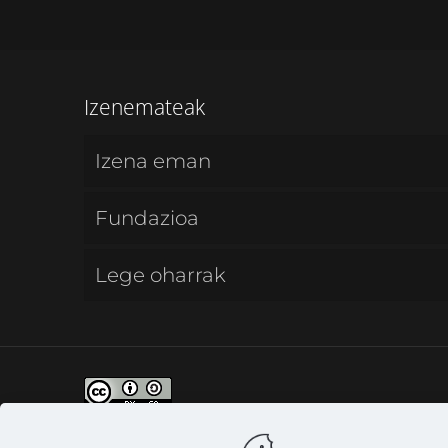
Izenemateak
Izena eman
Fundazioa
Lege oharrak
CC - Creative Commons | Aitortu-Pa