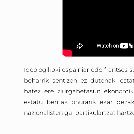
Ideologikoki espainiar edo frantses s
beharrik sentizen ez dutenak, estat
batez ere ziurgabetasun ekonomik
estatu berriak onurarik ekar dezak
nazionalisten gai partikulartzat hartz