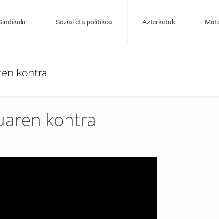
Sindikala
Sozial eta politikoa
Azterketak
Mate
ren kontra
uaren kontra