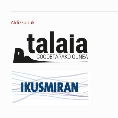
Aldizkariak
n
,
n
l