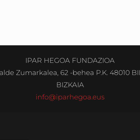
IPAR HEGOA FUNDAZIOA
alde Zumarkalea, 62 -behea P.K. 48010 B
BIZKAIA
info@iparhegoa.eus