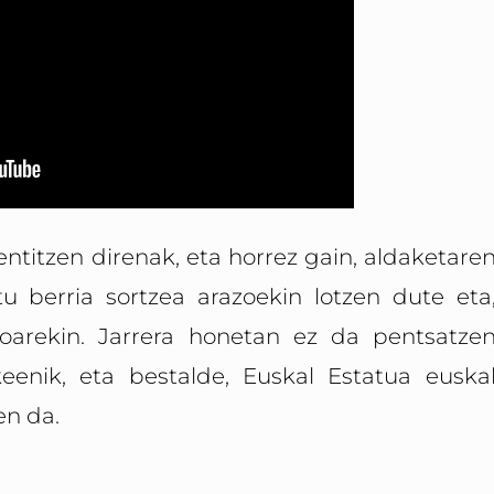
entitzen direnak, eta horrez gain, aldaketare
u berria sortzea arazoekin lotzen dute eta
oarekin. Jarrera honetan ez da pentsatze
eenik, eta bestalde, Euskal Estatua euska
en da.