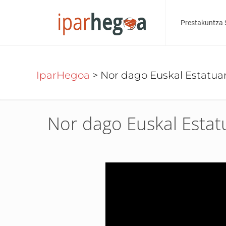
Prestakuntza 
IparHegoa
>
Nor dago Euskal Estatua
Nor dago Euskal Estat