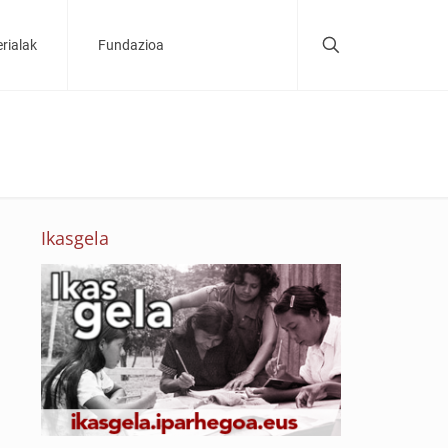
rialak
Fundazioa
Ikasgela