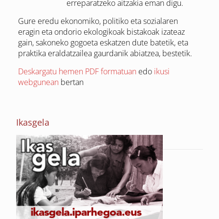
erreparatzeko aitzakia eman digu.
Gure eredu ekonomiko, politiko eta sozialaren
eragin eta ondorio ekologikoak bistakoak izateaz
gain, sakoneko gogoeta eskatzen dute batetik, eta
praktika eraldatzailea gaurdanik abiatzea, bestetik.
Deskargatu hemen PDF formatuan
edo
ikusi
webgunean
bertan
Ikasgela