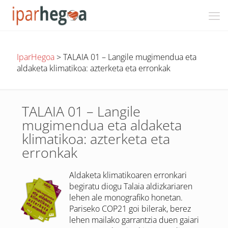
IparHegoa
>
TALAIA 01 – Langile mugimendua eta
aldaketa klimatikoa: azterketa eta erronkak
TALAIA 01 – Langile
mugimendua eta aldaketa
klimatikoa: azterketa eta
erronkak
Aldaketa klimatikoaren erronkari
begiratu diogu Talaia aldizkariaren
lehen ale monografiko honetan.
Pariseko COP21 goi bilerak, berez
lehen mailako garrantzia duen gaiari