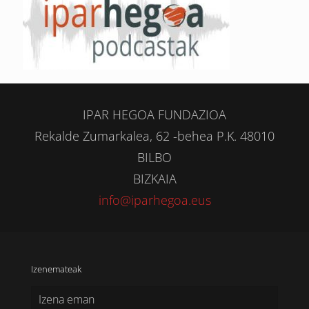
IPAR HEGOA FUNDAZIOA
Rekalde Zumarkalea, 62 -behea P.K. 48010
BILBO
BIZKAIA
info@iparhegoa.eus
Izenemateak
Izena eman