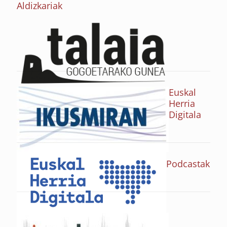
Aldizkariak
Euskal
Herria
Digitala
Podcastak