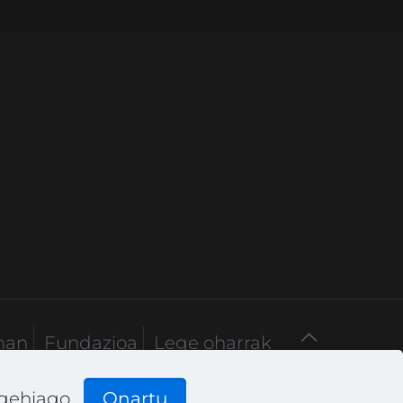
man
Fundazioa
Lege oharrak
 gehiago
Onartu