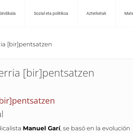
Sindikala
Sozial eta politikoa
Azterketak
Mate
ia [bir]pentsatzen
erria [bir]pentsatzen
[bir]pentsatzen
l
icalista
Manuel Garí
, se basó en la evolución