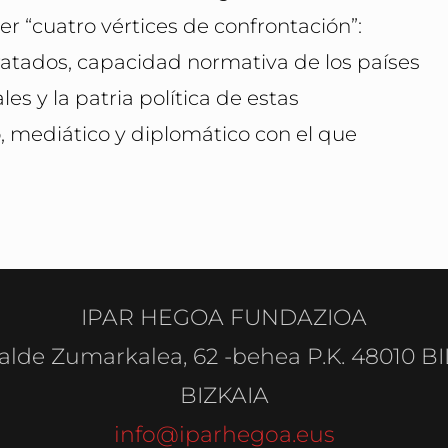
r “cuatro vértices de confrontación”:
tratados, capacidad normativa de los países
s y la patria política de estas
 mediático y diplomático con el que
IPAR HEGOA FUNDAZIOA
alde Zumarkalea, 62 -behea P.K. 48010 B
BIZKAIA
info@iparhegoa.eus