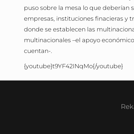
puso sobre la mesa lo que deberían se
empresas, instituciones finacieras y 
donde se establecen las multinacionale
multinacionales –el apoyo económico,
cuentan-.
{youtube}t9YF42INqMo{/youtube}
Rek