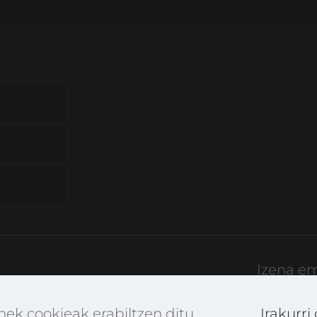
Izena e
rtekatuBerdin
k cookieak erabiltzen ditu
Irakurri