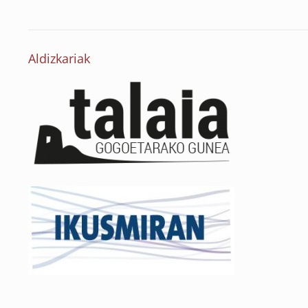
Aldizkariak
o