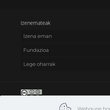
Izenemateak
Izena eman
Fundazioa
Lege oharrak
CC - Creative Commons | Aitortu-Pa
Webgune hone