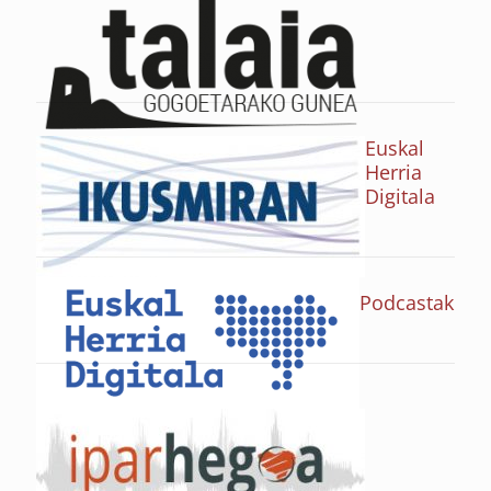
Euskal
Herria
Digitala
Podcastak