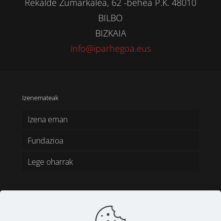
Rekalde Zumarkalea, 62 -behea P.K. 48010
BILBO
BIZKAIA
info@iparhegoa.eus
Izenemateak
Izena eman
Fundazioa
Lege oharrak