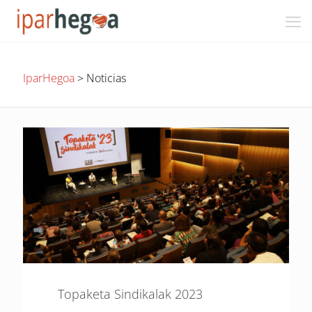
IparHegoa
>
Noticias
Topaketa Sindikalak 2023