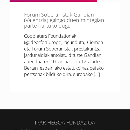
Forum Soberanistak Gandian
(Valentzia) egingo duen mintegian
parte hartuko dugu
Coppieters Foundationek
(@IdeasforEurope) lagunduta, Ciemen
eta Forum Soberanistak prestakuntza-
jardunaldiak antolatu dituzte Gandian
abenduaren 10ean hasi eta 12ra arte.
Bertan, espainiako estatuko nazioetako
pertsonak bilduko dira, europako
[…]
IPAR HEGOA FUNDAZIOA