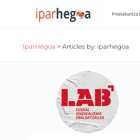
Prestakuntza 
IparHegoa
>
Articles by: iparhegoa