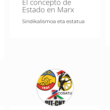
El concepto de
Estado en Marx
Sindikalismoa eta estatua