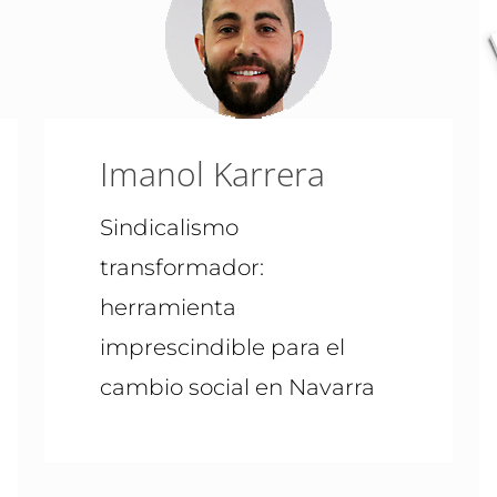
Imanol Karrera
Sindicalismo
transformador:
herramienta
imprescindible para el
cambio social en Navarra