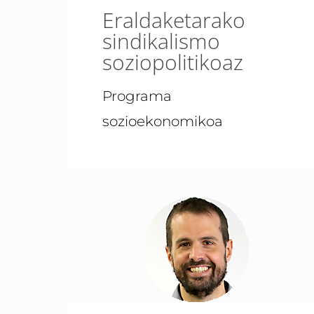
Eraldaketarako
sindikalismo
soziopolitikoaz
Programa
sozioekonomikoa