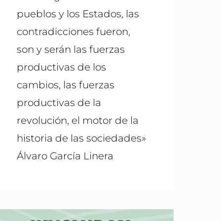
pueblos y los Estados, las
contradicciones fueron,
son y serán las fuerzas
productivas de los
cambios, las fuerzas
productivas de la
revolución, el motor de la
historia de las sociedades»
Álvaro García Linera