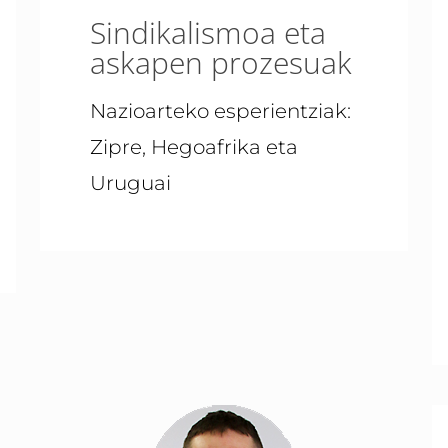
Sindikalismoa eta
askapen prozesuak
Nazioarteko esperientziak:
Zipre, Hegoafrika eta
Uruguai