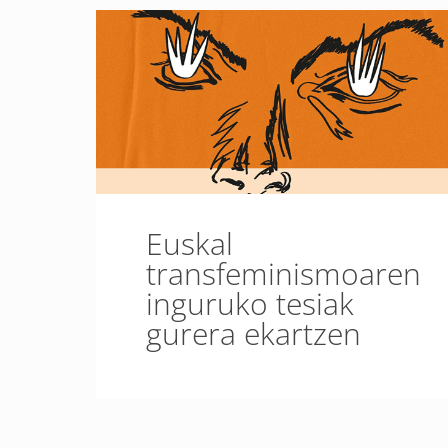
Euskal
transfeminismoaren
inguruko tesiak
gurera ekartzen