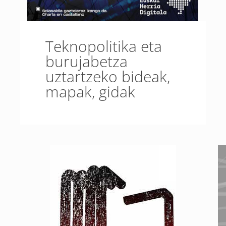
Teknopolitika eta
burujabetza
uztartzeko bideak,
mapak, gidak