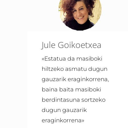
Jule Goikoetxea
«Estatua da masiboki
hiltzeko asmatu dugun
gauzarik eraginkorrena,
baina baita masiboki
berdintasuna sortzeko
dugun gauzarik
eraginkorrena»