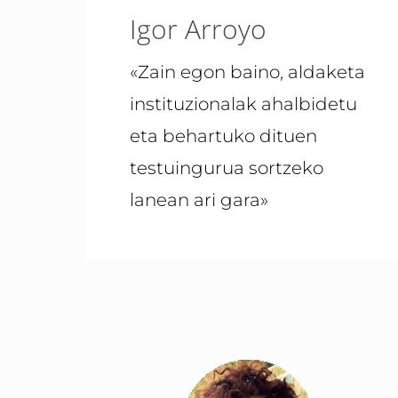
Igor Arroyo
«Zain egon baino, aldaketa
instituzionalak ahalbidetu
eta behartuko dituen
testuingurua sortzeko
lanean ari gara»