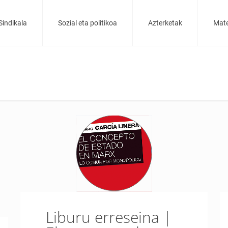
Sindikala
Sozial eta politikoa
Azterketak
Mate
Liburu erreseina |