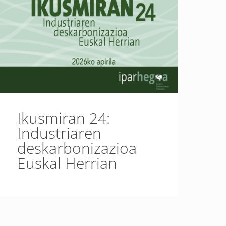
Ikusmiran 24:
Industriaren
deskarbonizazioa
Euskal Herrian