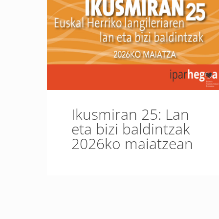
Ikusmiran 25: Lan
eta bizi baldintzak
2026ko maiatzean