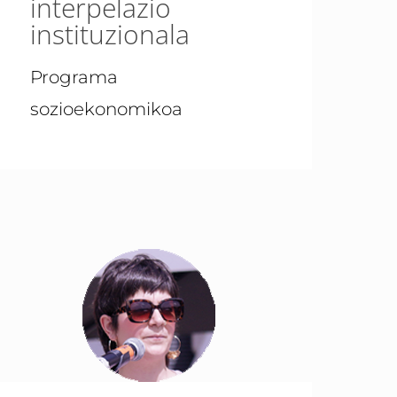
interpelazio
instituzionala
Programa
sozioekonomikoa