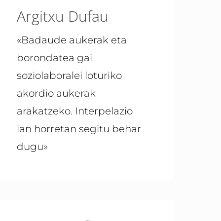
Argitxu Dufau
«Badaude aukerak eta
borondatea gai
soziolaboralei loturiko
akordio aukerak
arakatzeko. Interpelazio
lan horretan segitu behar
dugu»