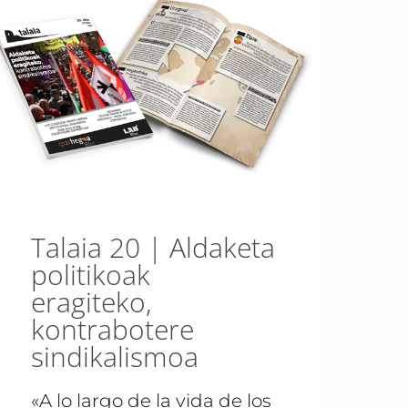
Talaia 20 | Aldaketa
politikoak
eragiteko,
kontrabotere
sindikalismoa
«A lo largo de la vida de los