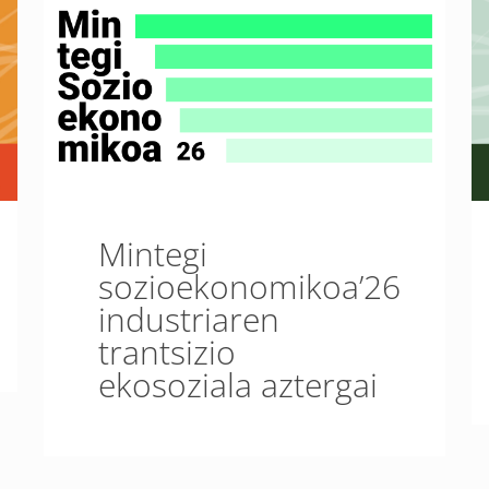
Mintegi
sozioekonomikoa’26
industriaren
trantsizio
ekosoziala aztergai