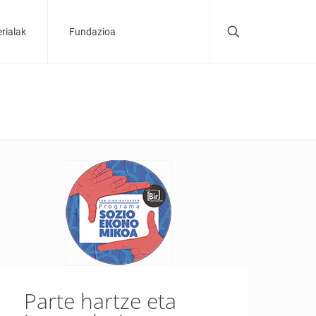
rialak
Fundazioa
Parte hartze eta