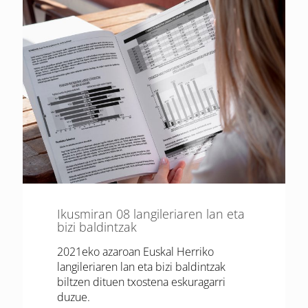
Ikusmiran 08 langileriaren lan eta
bizi baldintzak
2021eko azaroan Euskal Herriko
langileriaren lan eta bizi baldintzak
biltzen dituen txostena eskuragarri
duzue.