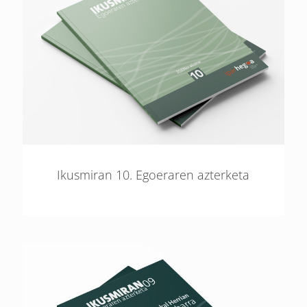
Ikusmiran 10. Egoeraren azterketa