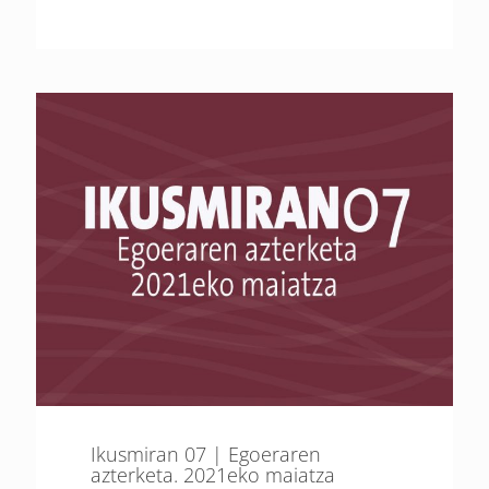
Ikusmiran 07 | Egoeraren
azterketa. 2021eko maiatza