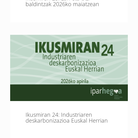
baldintzak 2026ko maiatzean
Ikusmiran 24: Industriaren
deskarbonizazioa Euskal Herrian