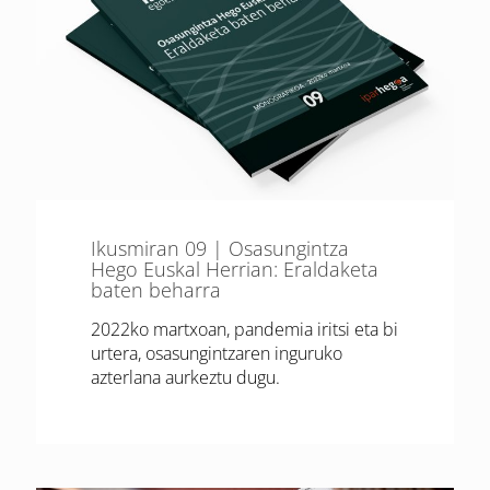
Ikusmiran 09 | Osasungintza
Hego Euskal Herrian: Eraldaketa
baten beharra
2022ko martxoan, pandemia iritsi eta bi
urtera, osasungintzaren inguruko
azterlana aurkeztu dugu.