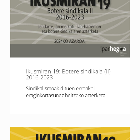
Ikusmiran 19: Botere sindikala (II)
2016-2023
Sindikalismoak dituen erronkei
eraginkortasunez heltzeko azterketa