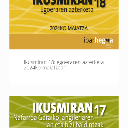
Ikusmiran 18: egoeraren azterketa
2024ko maiatzean