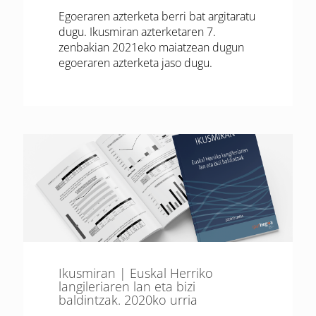
Egoeraren azterketa berri bat argitaratu
dugu. Ikusmiran azterketaren 7.
zenbakian 2021eko maiatzean dugun
egoeraren azterketa jaso dugu.
Ikusmiran | Euskal Herriko
langileriaren lan eta bizi
baldintzak. 2020ko urria