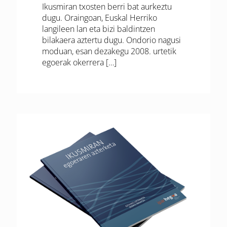
Ikusmiran txosten berri bat aurkeztu
dugu. Oraingoan, Euskal Herriko
langileen lan eta bizi baldintzen
bilakaera aztertu dugu. Ondorio nagusi
moduan, esan dezakegu 2008. urtetik
egoerak okerrera
[…]