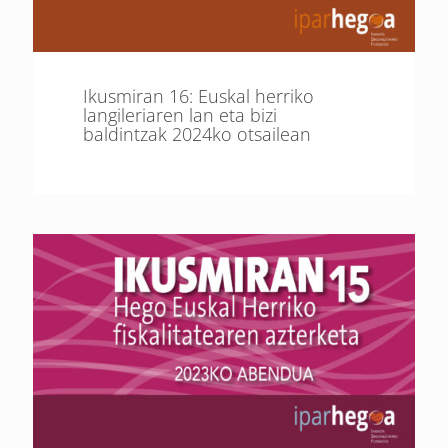
Ikusmiran 16: Euskal herriko
langileriaren lan eta bizi
baldintzak 2024ko otsailean