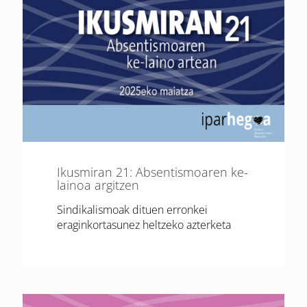
Ikusmiran 21: Absentismoaren ke-
lainoa argitzen
Sindikalismoak dituen erronkei
eraginkortasunez heltzeko azterketa