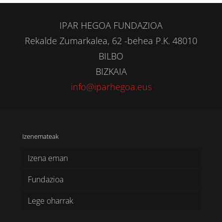
IPAR HEGOA FUNDAZIOA
Rekalde Zumarkalea, 62 -behea P.K. 48010
BILBO
BIZKAIA
info@iparhegoa.eus
Izenemateak
Izena eman
Fundazioa
Lege oharrak