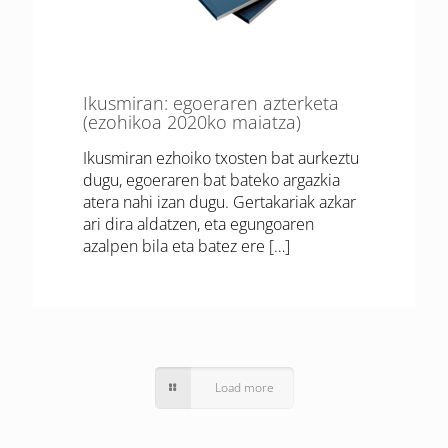
Ikusmiran: egoeraren azterketa
(ezohikoa 2020ko maiatza)
Ikusmiran ezhoiko txosten bat aurkeztu
dugu, egoeraren bat bateko argazkia
atera nahi izan dugu. Gertakariak azkar
ari dira aldatzen, eta egungoaren
azalpen bila eta batez ere
[…]
Load more