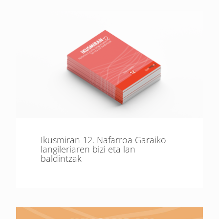
Ikusmiran 12. Nafarroa Garaiko
langileriaren bizi eta lan
baldintzak