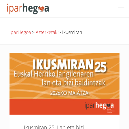
IparHegoa
>
Azterketak
>
Ikusmiran
Ikusmiran 25: Lan eta bizi