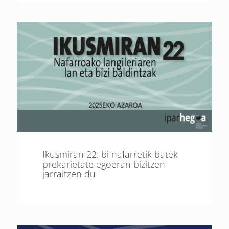
Ikusmiran 22: bi nafarretik batek
prekarietate egoeran bizitzen
jarraitzen du