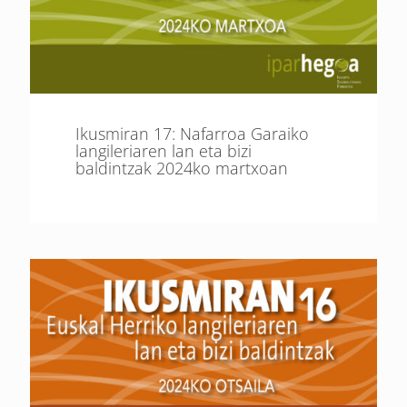
Ikusmiran 17: Nafarroa Garaiko
langileriaren lan eta bizi
baldintzak 2024ko martxoan