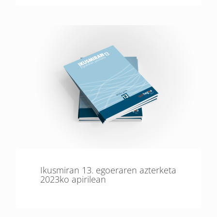
Ikusmiran 13. egoeraren azterketa
2023ko apirilean