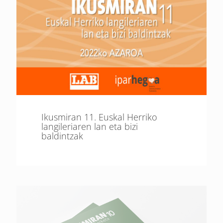
Ikusmiran 11. Euskal Herriko
langileriaren lan eta bizi
baldintzak