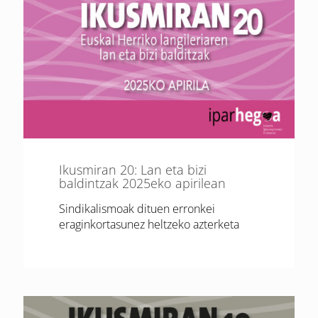
Ikusmiran 20: Lan eta bizi
baldintzak 2025eko apirilean
Sindikalismoak dituen erronkei
eraginkortasunez heltzeko azterketa