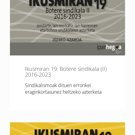
Ikusmiran 19: Botere sindikala (II)
2016-2023
Sindikalismoak dituen erronkei
eraginkortasunez heltzeko azterketa