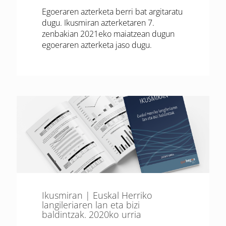
Egoeraren azterketa berri bat argitaratu
dugu. Ikusmiran azterketaren 7.
zenbakian 2021eko maiatzean dugun
egoeraren azterketa jaso dugu.
Ikusmiran | Euskal Herriko
langileriaren lan eta bizi
baldintzak. 2020ko urria