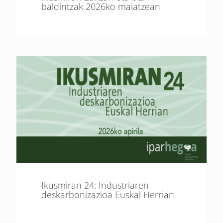
baldintzak 2026ko maiatzean
Ikusmiran 24: Industriaren
deskarbonizazioa Euskal Herrian