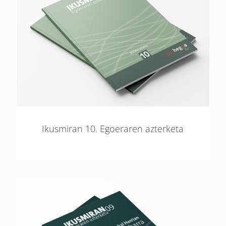
Ikusmiran 10. Egoeraren azterketa