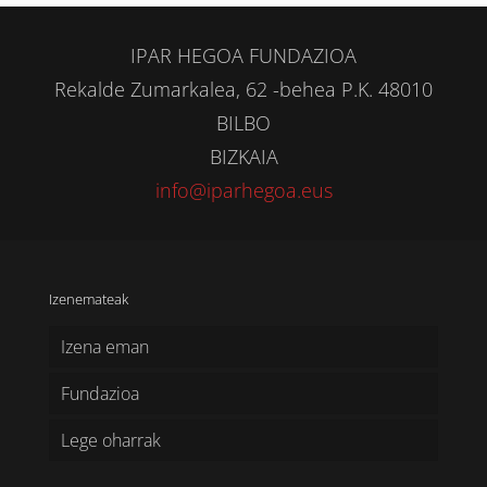
IPAR HEGOA FUNDAZIOA
Rekalde Zumarkalea, 62 -behea P.K. 48010
BILBO
BIZKAIA
info@iparhegoa.eus
Izenemateak
Izena eman
Fundazioa
Lege oharrak