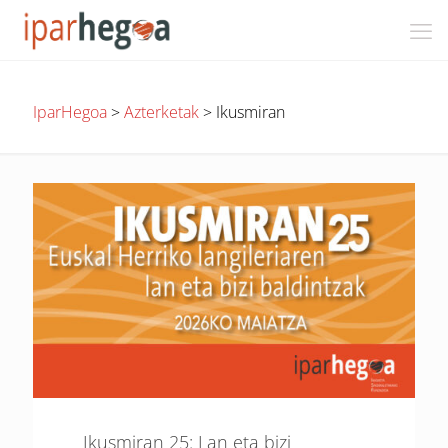
IparHegoa
>
Azterketak
>
Ikusmiran
Ikusmiran 25: Lan eta bizi