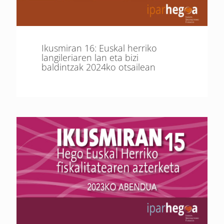
Ikusmiran 16: Euskal herriko
langileriaren lan eta bizi
baldintzak 2024ko otsailean