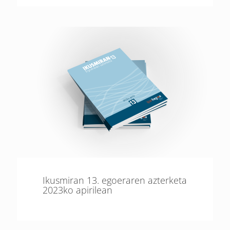
Ikusmiran 13. egoeraren azterketa
2023ko apirilean