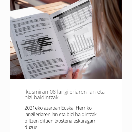
Ikusmiran 08 langileriaren lan eta
bizi baldintzak
2021eko azaroan Euskal Herriko
langileriaren lan eta bizi baldintzak
biltzen dituen txostena eskuragarri
duzue.