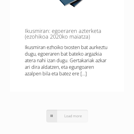
Ikusmiran: egoeraren azterketa
(ezohikoa 2020ko maiatza)
Ikusmiran ezhoiko txosten bat aurkeztu
dugu, egoeraren bat bateko argazkia
atera nahi izan dugu. Gertakariak azkar
ari dira aldatzen, eta egungoaren
azalpen bila eta batez ere
[…]
Load more