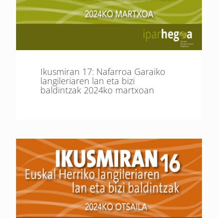
Ikusmiran 17: Nafarroa Garaiko
langileriaren lan eta bizi
baldintzak 2024ko martxoan