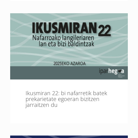
Ikusmiran 22: bi nafarretik batek
prekarietate egoeran bizitzen
jarraitzen du