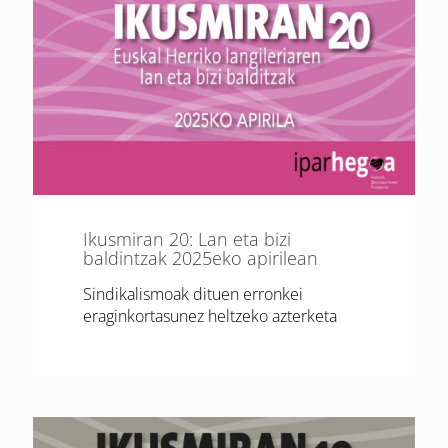
Ikusmiran 20: Lan eta bizi
baldintzak 2025eko apirilean
Sindikalismoak dituen erronkei
eraginkortasunez heltzeko azterketa