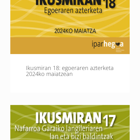
Ikusmiran 18: egoeraren azterketa
2024ko maiatzean