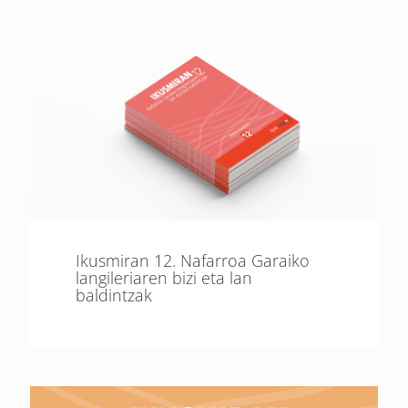
Ikusmiran 12. Nafarroa Garaiko
langileriaren bizi eta lan
baldintzak