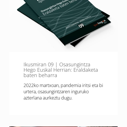
Ikusmiran 09 | Osasungintza
Hego Euskal Herrian: Eraldaketa
baten beharra
2022ko martxoan, pandemia iritsi eta bi
urtera, osasungintzaren inguruko
azterlana aurkeztu dugu.