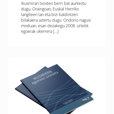
Ikusmiran txosten berri bat aurkeztu
dugu. Oraingoan, Euskal Herriko
langileen lan eta bizi baldintzen
bilakaera aztertu dugu. Ondorio nagusi
moduan, esan dezakegu 2008. urtetik
egoerak okerrera
[…]