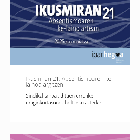
Ikusmiran 21: Absentismoaren ke-
lainoa argitzen
Sindikalismoak dituen erronkei
eraginkortasunez heltzeko azterketa