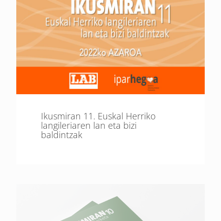
Ikusmiran 11. Euskal Herriko
langileriaren lan eta bizi
baldintzak