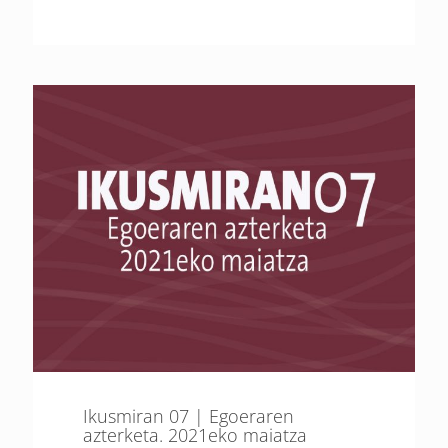
Ikusmiran 07 | Egoeraren
azterketa. 2021eko maiatza